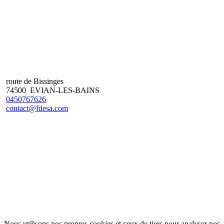
route de Bissinges
74500 EVIAN-LES-BAINS
0450767626
contact@fdesa.com
Nous utilisons nos propres cookies et ceux de tiers pour analyser nos