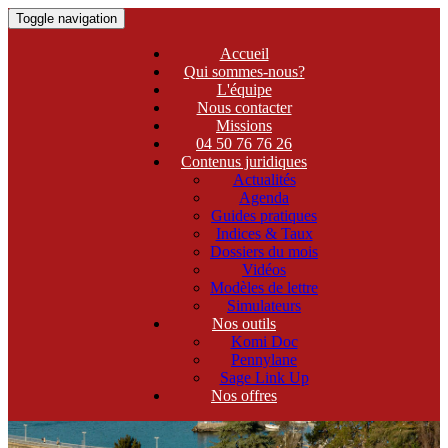
Toggle navigation
Accueil
Qui sommes-nous?
L'équipe
Nous contacter
Missions
04 50 76 76 26
Contenus juridiques
Actualités
Agenda
Guides pratiques
Indices & Taux
Dossiers du mois
Vidéos
Modèles de lettre
Simulateurs
Nos outils
Komi Doc
Pennylane
Sage Link Up
Nos offres