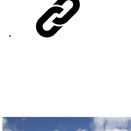
les exploitants et employeurs de main-
d’œuvre agricole et forestiers
particulièrement affectés par la hausse
des prix du carburant, toutes filières
confondues, peuvent demander à la
mutualité sociale agricole (msa) la prise
en charge, à titre exceptionnel, du
paiement d’une partie de leurs
cotisations sociales.